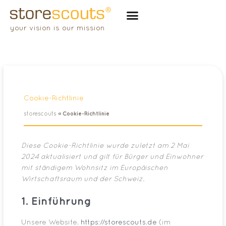
Zum
Inhalt
your vision is our mission
springen
Cookie-Richtlinie
storescouts
»
Cookie-Richtlinie
Consent
Consent
Consent
Consent
Consent
Diese Cookie-Richtlinie wurde zuletzt am 2 Mai
to
to
to
to
to
2024 aktualisiert und gilt für Bürger und Einwohner
service
service
service
service
service
mit ständigem Wohnsitz im Europäischen
wordpress
elementor
complianz
google-
sonstiges
Wirtschaftsraum und der Schweiz.
analytics
1. Einführung
Unsere Website,
https://storescouts.de
(im