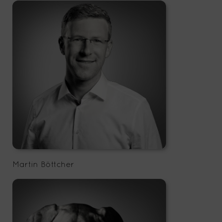
Martin Böttcher
office@storescouts.de
Martin Böttcher