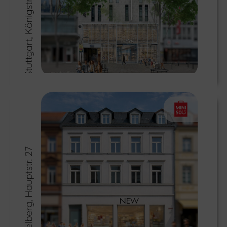
≫
Miniso zieht in Heidelbergs Toplage
≫