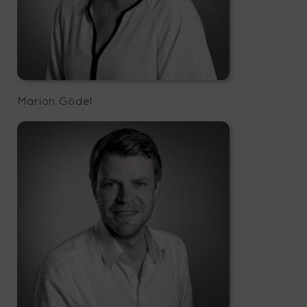
Marion Gödel
Moritz Bohlje
office@storescouts.de