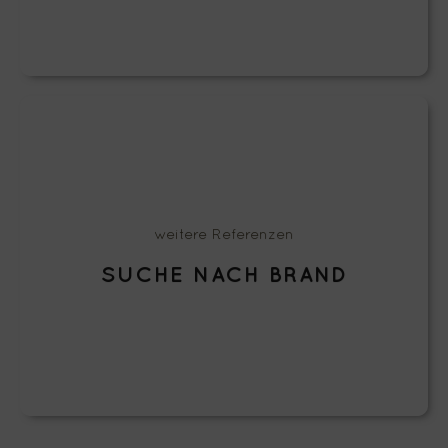
Werfen Sie einen Blick auf unsere Kunden und darauf,
was wir bereits gemeinsam erfolgreich realisieren
weitere Referenzen
konnten…
SUCHE NACH BRAND
≫