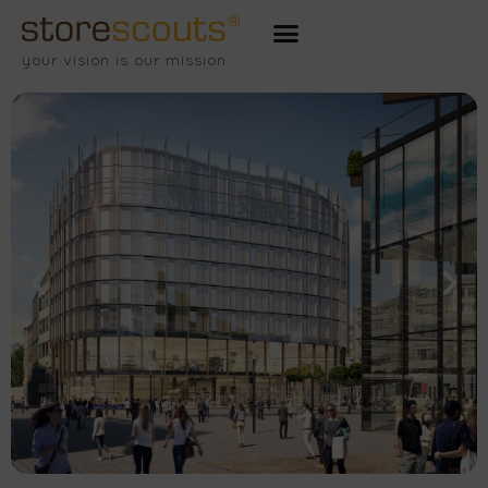
Zum
Inhalt
your vision is our mission
springen
Stuttgart,
Königstraße