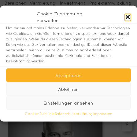
Bereichen Vermietung, Investment, Projektentwicklung,
Property Management und Mietvertragsmanagement ist
Cookie-Zustimmung
in Düsseldorf und München anzutreffen.
verwalten
Um dir ein optimales Erlebnis zu bieten, verwenden wir Technologien
Mit unserer langjährigen Erfahrung und fundierten
wie Cookies, um Geräteinformationen zu speichern und/oder darauf
zuzugreifen. Wenn du diesen Technologien zustimmst, können wir
Marktkenntnissen betreuen wir Einzelhändler,
Daten wie das Surfverhalten oder eindeutige IDs auf dieser Website
Eigentümer, Investoren und Projektentwickler in
verarbeiten. Wenn du deine Zustimmung nicht erteilst oder
Deutschland, Österreich und der Schweiz.
zurückziehst, können bestimmte Merkmale und Funktionen
beeinträchtigt werden.
Unser Ziel ist es, Ihre Visionen im Hinblick auf das
aktuelle Trendgeschehen
des Immobilien- und
Akzeptieren
Einzelhandelsmarktes vertrauensvoll und professionell zu
realisieren.
Ablehnen
Einstellungen ansehen
Cookie-Richtlinie
Datenschutzerklärung
Impressum