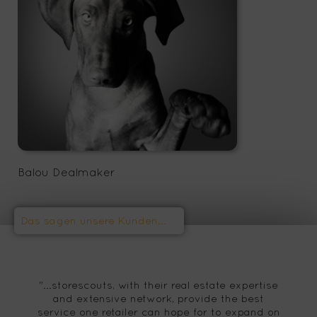
Balou Dealmaker
office@storescouts.de
Balou Dealmaker
"…
"...storescouts, with their real estate expertise
u
and extensive network, provide the best
service one retailer can hope for to expand on